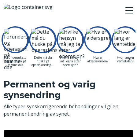
Forundersøkelse
Dette må du
Hvilke hensyn
Hva er
Hvor lang er
og operasjon på
huske på
må jeg ta etter
aldersgrensen?
ventetiden?
samme dag
operasjonsdagen
operasjon?
Permanent og varig
synsendring
Alle typer synskorrigerende behandlinger vil gi en
permanent endring av synet.