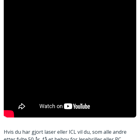
Hvis du har gjort laser eller ICL vil du, som alle andre
etter fylte 50 år, få et behov for lesebriller eller PC