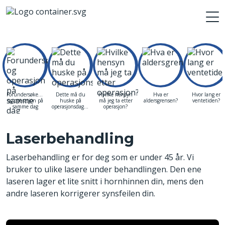
Forundersøkelse
Dette må du
Hvilke hensyn
Hva er
Hvor lang er
og operasjon på
huske på
må jeg ta etter
aldersgrensen?
ventetiden?
samme dag
operasjonsdagen
operasjon?
Laserbehandling
Laserbehandling er for deg som er under 45 år. Vi
bruker to ulike lasere under behandlingen. Den ene
laseren lager et lite snitt i hornhinnen din, mens den
andre laseren korrigerer synsfeilen din.