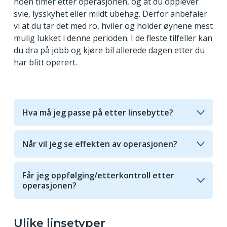
noen timer etter operasjonen, og at du opplever
svie, lysskyhet eller mildt ubehag. Derfor anbefaler
vi at du tar det med ro, hviler og holder øynene mest
mulig lukket i denne perioden. I de fleste tilfeller kan
du dra på jobb og kjøre bil allerede dagen etter du
har blitt operert.
Hva må jeg passe på etter linsebytte?
Du må ikke kjøre bil samme dag som du har
byttet linser, så hjemtransport må du ordne på en
Når vil jeg se effekten av operasjonen?
annen måte. Vi anbefaler at du tar det med ro de
I de fleste tilfeller vil du se nokså klart dagen
første ukene.
etter. I løpet av de neste dagene vil du merke at
Etter operasjonen
må
du også:
Får jeg oppfølging/etterkontroll etter
synet ditt blir bedre og bedre.
operasjonen?
Unngå å gni deg i øynene (den første uken)
Ja, hos Trondheim Øyelegesenter er vi opptatt av
Unngå å bruke øyesminke (den første uken)
at du får den oppfølgingen du trenger. Fra dag 1
Unngå løping, sykling, ski, aktiviteter med
til 5 vil vi kontrollere at synet ditt utvikler seg slik
Ulike linsetyper