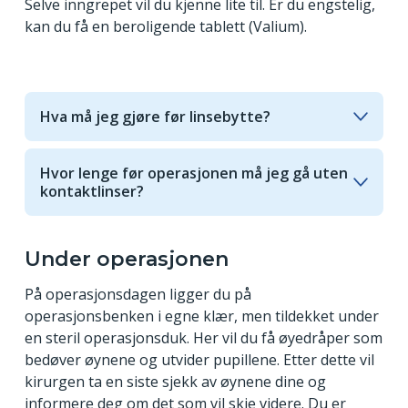
Selve inngrepet vil du kjenne lite til. Er du engstelig,
kan du få en beroligende tablett (Valium).
Hva må jeg gjøre før linsebytte?
På operasjonsdagen skal du prøve å ha en så
normal start på dagen som mulig. Før
Hvor lenge før operasjonen må jeg gå uten
operasjonen må du planlegge hjemtransport, og
kontaktlinser?
møte uthvilt og forberedt. Ha på komfortable og
Om du bruker myke kontaktlinser
rene klær. Det er viktig at du møter uten sminke,
(måneds-/dagslinser), må du ha gått uten disse i
og du skal ikke bruke ansiktskrem denne dagen.
minst ett døgn før øyeoperasjonen. Harde linser
Under operasjonen
Du må regne med å ta fri fra jobb eller skole på
må ha vært ute av øyet i minst fire uker.
operasjonsdagen, med mindre du time hos oss på
På operasjonsdagen ligger du på
ettermiddagen.
operasjonsbenken i egne klær, men tildekket under
en steril operasjonsduk. Her vil du få øyedråper som
bedøver øynene og utvider pupillene. Etter dette vil
kirurgen ta en siste sjekk av øynene dine og
informere deg om det som vil skje videre. Du er