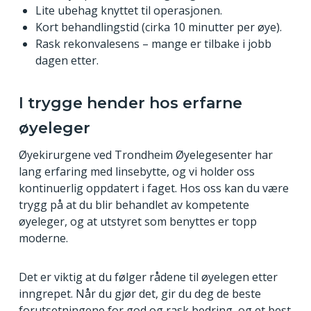
typen linser litt ulikt på de to øynene for å
Lite ubehag knyttet til operasjonen.
om
monovision
.
redusere behovet for lesebriller i etterkant av
Kort behandlingstid (cirka 10 minutter per øye).
operasjonen. Dette kalles
monovision
.
Rask rekonvalesens – mange er tilbake i jobb
dagen etter.
I trygge hender hos erfarne
øyeleger
Øyekirurgene ved Trondheim Øyelegesenter har
lang erfaring med linsebytte, og vi holder oss
kontinuerlig oppdatert i faget. Hos oss kan du være
trygg på at du blir behandlet av kompetente
øyeleger, og at utstyret som benyttes er topp
moderne.
Det er viktig at du følger rådene til øyelegen etter
inngrepet. Når du gjør det, gir du deg de beste
forutsetningene for god og rask bedring, og et best