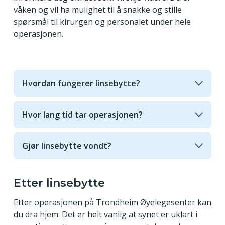
våken og vil ha mulighet til å snakke og stille
spørsmål til kirurgen og personalet under hele
operasjonen.
Hvordan fungerer linsebytte?
Under linsebytte erstatter vi den naturlige linsen i
øyet ditt med en kunstig linse. Denne linsen kan
Hvor lang tid tar operasjonen?
ha flere styrker, som gjør det mulig å se på nært
Operasjonen tar mellom 10 og 15 minutter per
hold, mellomavstand (for eksempel dataskjerm)
øye. Med forberedelse og hvile tatt i betraktning,
og på lengre avstand.
Gjør linsebytte vondt?
må du regne med å være mellom 1 og 1,5 time på
Du kan tidvis oppleve litt trykk mot øyet, og det er
klinikken denne dagen.
sterkt lys under operasjonen som noen kan
oppleve som ubehagelig. Annet enn dette er
Etter linsebytte
operasjonen tilnærmet smertefri, og du vil få
Etter operasjonen på Trondheim Øyelegesenter kan
bedøvende øyedråper.
du dra hjem. Det er helt vanlig at synet er uklart i